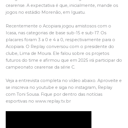
cearense. A expectativa é que, inicialmente, mande os
jogos no estádio Morenão, em Iguatu.
Recentemente o Acopiara jogou amistosos com o
Icasa, nas categorias de base sub-15 e sub-17. Os
placares foram 3 a 0 e 4 a 0, respectivamente para o
Acopiara. O Replay conversou com o presidente do
clube, Lima de Moura. Ele falou sobre os projetos
futuros do time e afirmou que em 2025 irá participar do
campeonato cearense da série C.
Veja a entrevista completa no vídeo abaixo. Aproveite e
se inscreva no youtube e siga no instagram, Replay
com Toni Sousa. Fique por dentro das notícias
esportivas no www.replay.tv.br