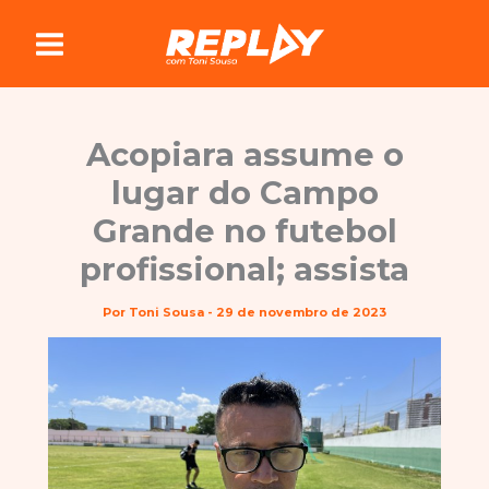
Ir
para
o
conteúdo
Acopiara assume o
lugar do Campo
Grande no futebol
profissional; assista
Por
Toni Sousa
-
29 de novembro de 2023