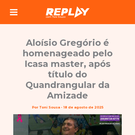
Ir
para
o
conteúdo
Aloísio Gregório é
homenageado pelo
Icasa master, após
título do
Quandrangular da
Amizade
Por
Toni Sousa
-
18 de agosto de 2025