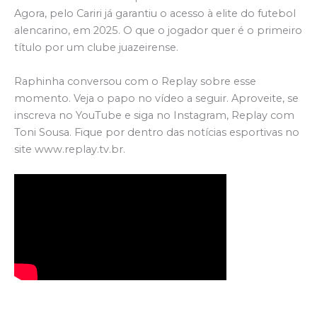
Agora, pelo Cariri já garantiu o acesso à elite do futebol
alencarino, em 2025. O que o jogador quer é o primeiro
título por um clube juazeirense.
Raphinha conversou com o Replay sobre esse
momento. Veja o papo no vídeo a seguir. Aproveite, se
inscreva no YouTube e siga no Instagram, Replay com
Toni Sousa. Fique por dentro das notícias esportivas no
site www.replay.tv.br.