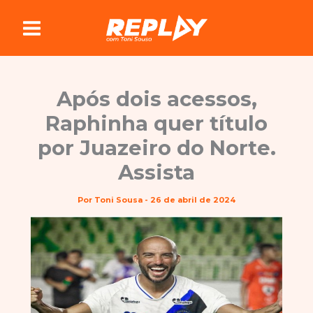
Ir
para
o
conteúdo
Após dois acessos,
Raphinha quer título
por Juazeiro do Norte.
Assista
Por
Toni Sousa
-
26 de abril de 2024