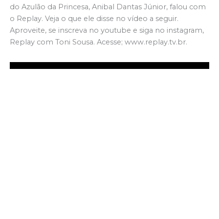
do Azulão da Princesa, Anibal Dantas Júnior, falou com
o Replay. Veja o que ele disse no vídeo a seguir.
Aproveite, se inscreva no youtube e siga no instagram,
Replay com Toni Sousa. Acesse; www.replay.tv.br.