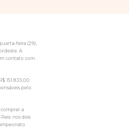
uarta-feira (29),
ordeste. A
 em contato com
R$ 151.833,00.
ponsáveis pelo
e comprar a
Reis: nos dois
 Campeonato