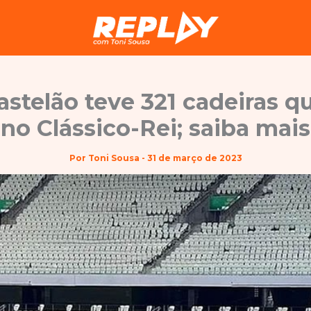
astelão teve 321 cadeiras q
no Clássico-Rei; saiba mais
Por
Toni Sousa
-
31 de março de 2023