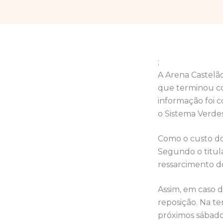
;
A Arena Castelão
que terminou com
informação foi 
o Sistema Verde
Como o custo do 
Segundo o titula
ressarcimento do
Assim, em caso 
reposição. Na te
próximos sábados