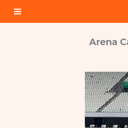
Ir
para
o
conteúdo
Arena C