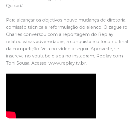
Quixadá.
Para alcançar os objetivos houve mudança de diretoria,
comissão técnica e reformulação do elenco. O zagueiro
Charles conversou com a reportagem do Replay,
relatou várias adversidades, a conquista e o foco no final
da competição. Veja no vídeo a seguir. Aproveite, se
inscreva no youtube e siga no instagram, Replay com
Toni Sousa. Acesse; www.replay.tv.br.