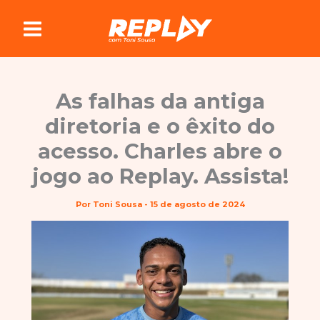
Ir
para
o
conteúdo
As falhas da antiga
diretoria e o êxito do
acesso. Charles abre o
jogo ao Replay. Assista!
Por
Toni Sousa
-
15 de agosto de 2024