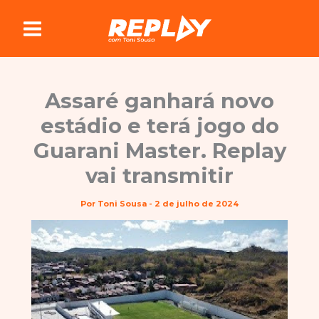
Ir
para
o
conteúdo
Assaré ganhará novo
estádio e terá jogo do
Guarani Master. Replay
vai transmitir
Por
Toni Sousa
-
2 de julho de 2024