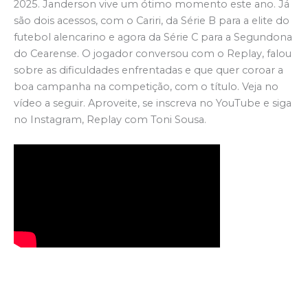
2025. Janderson vive um ótimo momento este ano. Já
são dois acessos, com o Cariri, da Série B para a elite do
futebol alencarino e agora da Série C para a Segundona
do Cearense. O jogador conversou com o Replay, falou
sobre as dificuldades enfrentadas e que quer coroar a
boa campanha na competição, com o título. Veja no
vídeo a seguir. Aproveite, se inscreva no YouTube e siga
no Instagram, Replay com Toni Sousa.