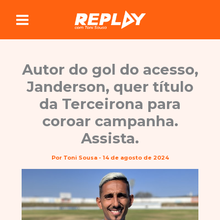
Ir
para
o
conteúdo
Autor do gol do acesso,
Janderson, quer título
da Terceirona para
coroar campanha.
Assista.
Por
Toni Sousa
-
14 de agosto de 2024