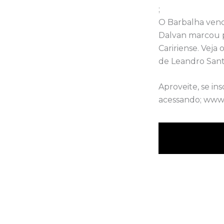
;
O Barbalha vence
Dalvan marcou pa
Caririense. Veja
de Leandro Santo
Aproveite, se i
acessando; www.r