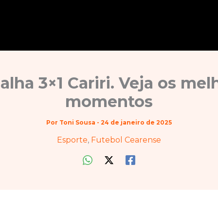
alha 3×1 Cariri. Veja os mel
momentos
Por
Toni Sousa
-
24 de janeiro de 2025
Esporte
,
Futebol Cearense