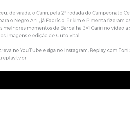
u, de virada, o Cariri, pela 2ª rodada do Campeonato Ce
ra o Negro Anil, já Fabrício, Erikim e Pimenta fizeram o
 os melhores momentos de Barbalha 3×1 Cariri no vídeo a 
s, imagens e edição de Guto Vital.
nscreva no YouTube e siga no Instagram, Replay com Toni
eplay.tv.br.