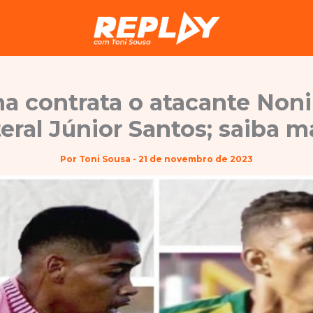
ha contrata o atacante Noni
teral Júnior Santos; saiba m
Por
Toni Sousa
-
21 de novembro de 2023