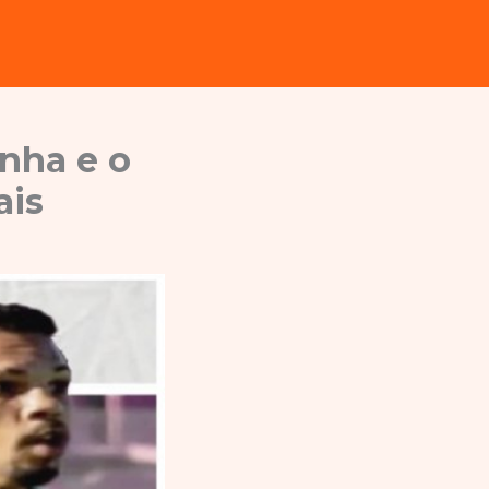
nha e o
ais