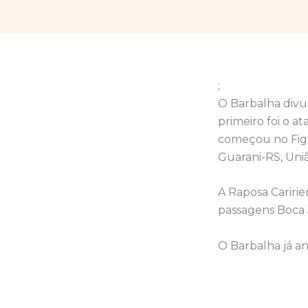
;
O Barbalha divulg
primeiro foi o a
começou no Figu
Guarani-RS, Uni
A Raposa Caririe
passagens Boca 
O Barbalha já an