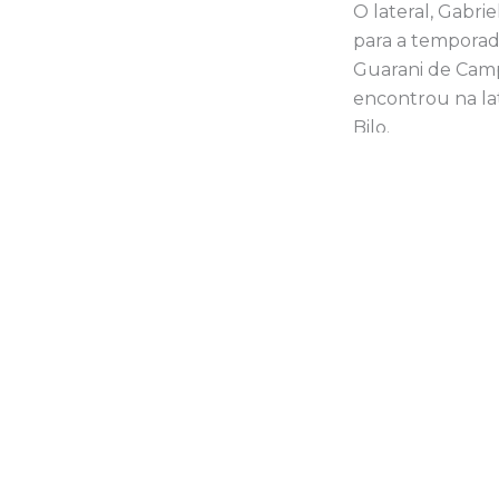
O lateral, Gabri
para a temporada
Guarani de Camp
encontrou na lat
Bilo.
Aproveite, inscr
www.replay.tv.br