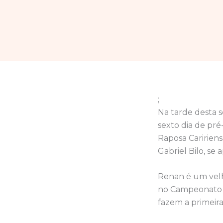
;
Na tarde desta 
sexto dia de pr
Raposa Caririense
Gabriel Bilo, se
Renan é um velho
no Campeonato C
fazem a primeir