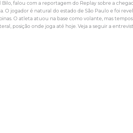
el Bilo, falou com a reportagem do Replay sobre a chegad
. O jogador é natural do estado de São Paulo e foi reve
inas. O atleta atuou na base como volante, mas tempos
eral, posição onde joga até hoje. Veja a seguir a entrevi
eva-se no YouTube e siga no Instagram, Replay com Toni 
.