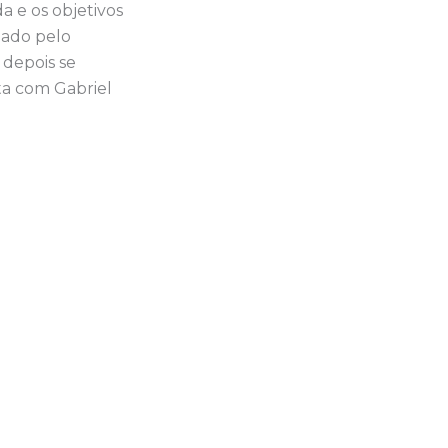
a e os objetivos
lado pelo
 depois se
sta com Gabriel
Sousa. Acesse;