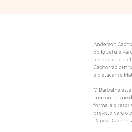
;
Anderson Cachor
do Iguatu e vai
diretoria barbal
Cachorrão outro
e o atacante Mat
O Barbalha está
com outros no d
forma, a direto
previsto para o p
Raposa Caririen