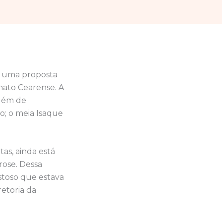
u uma proposta
nato Cearense. A
Além de
o; o meia Isaque
as, ainda está
rose. Dessa
stoso que estava
retoria da