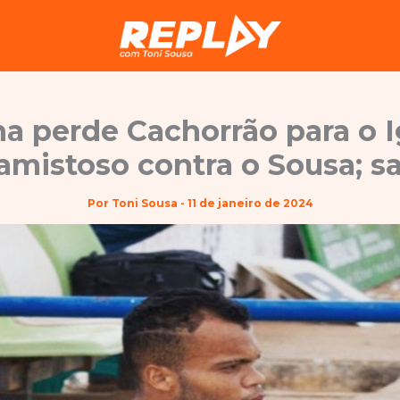
ha perde Cachorrão para o I
amistoso contra o Sousa; s
Por
Toni Sousa
-
11 de janeiro de 2024