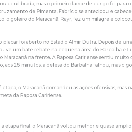
u equilibrada, mas o primeiro lance de perigo foi para o
 cruzamento de Pimenta, Fabrício se antecipou e cabec
to, o goleiro do Maracanã, Rayr, fez um milagre e coloco
o placar foi aberto no Estádio Almir Dutra. Depois de um
 houve um bate rebate na pequena área do Barbalha e Lu
o Maracanã na frente. A Raposa Caririense sentiu muito 
, aos 28 minutos, a defesa do Barbalha falhou, mas o gol
1° etapa, o Maracanã comandou as ações ofensivas, mas 
 meta da Raposa Caririense.
 a etapa final, o Maracanã voltou melhor e quase amplio