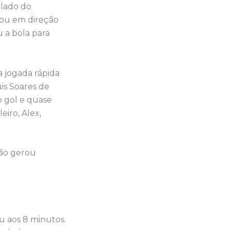
 lado do
eou em direção
u a bola para
a jogada rápida
is Soares de
o gol e quase
eiro, Alex,
não gerou
u aos 8 minutos.