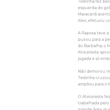
Testinha fez bel
esquerda do gol 
Maracanã acerto
Alex, efetuou u
A Raposa teve a 
puxou para a per
do Barbalha, o 
Alviceleste apro
jogada e só emp
Não demorou muit
Testinha cruzou 
ampliou para o 
O Alviceleste f
trabalhada pelo
grande área, que 