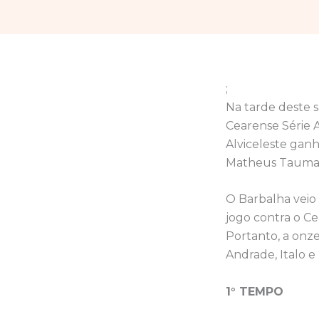
;
Na tarde deste 
Cearense Série 
Alviceleste ganh
Matheus Taumat
O Barbalha vei
jogo contra o Cea
Portanto, a onzen
Andrade, Italo e 
1° TEMPO