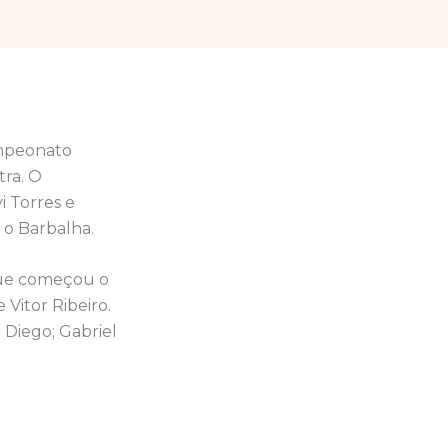
ampeonato
tra. O
i Torres e
o Barbalha.
que começou o
 Vitor Ribeiro.
e Diego; Gabriel