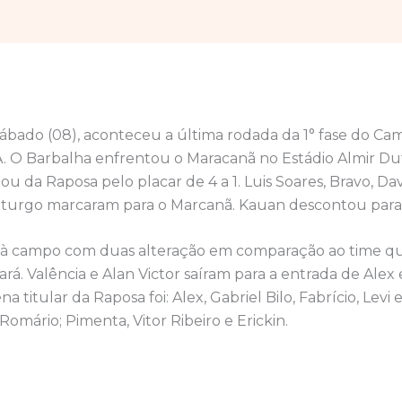
sábado (08), aconteceu a última rodada da 1° fase do C
A. O Barbalha enfrentou o Maracanã no Estádio Almir Du
ou da Raposa pelo placar de 4 a 1. Luis Soares, Bravo, Dav
urgo marcaram para o Marcanã. Kauan descontou para 
o à campo com duas alteração em comparação ao time 
rá. Valência e Alan Victor saíram para a entrada de Alex e
a titular da Raposa foi: Alex, Gabriel Bilo, Fabrício, Levi 
Romário; Pimenta, Vitor Ribeiro e Erickin.