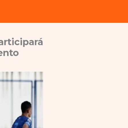
rticipará
ento