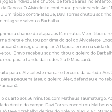
a jogada individual e chutou de fora da área, no entanto,
da Raposa. O Alviceleste continuou pressionando. Aos 11
u um rápido contra-ataque, Davi Torres chutou sozinho, 
m milagre e salvou o Barbalha.
primeira chance da etapa aos 14 minutos. Vitor Ribeiro r
na direita e chutou por cima do gol do Alviceleste. Log
Maracanã conseguiu ampliar. A Raposa errou na saída de 
veitou. Bravo recebeu sozinho, tirou o goleiro do Barbalh
urrou para o fundo das redes, 2 a 0 Maracanã.
o para o Alviceleste marcar o terceiro da partida. Aos 
para a pequena área, o goleiro, Alex, defendeu e no reb
Maracanã.
ez o quarto aos 36 minutos, com Matheus Taumaturgo. A
 lado direito do campo, Davi Torres encontrou Matheus 
só teve o trabalho de tirar do goleiro, Alex, 4 a 0 Maraca