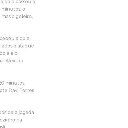
 a bola passou a
 minutos, o
mas o goleiro,
ecebeu a bola,
o após o ataque
bola e o
a, Alex, da
20 minutos,
ote Davi Torres
pós bela jogada
sozinho na
nã.