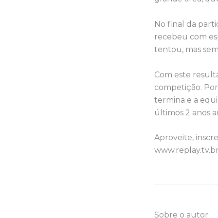
No final da part
recebeu com esp
tentou, mas sem
Com este resulta
competição. Por 
termina e a equ
últimos 2 anos a
Aproveite, inscr
www.replay.tv.br
Sobre o autor