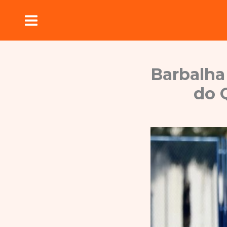
Ir
para
o
conteúdo
Barbalha
do 