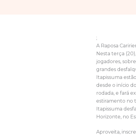
;
A Raposa Cariri
Nesta terça (20)
jogadores, sobre
grandes desfalq
Itapissuma estã
desde o início d
rodada, e fará e
estiramento no t
Itapissuma desf
Horizonte, no Est
Aproveita, inscr