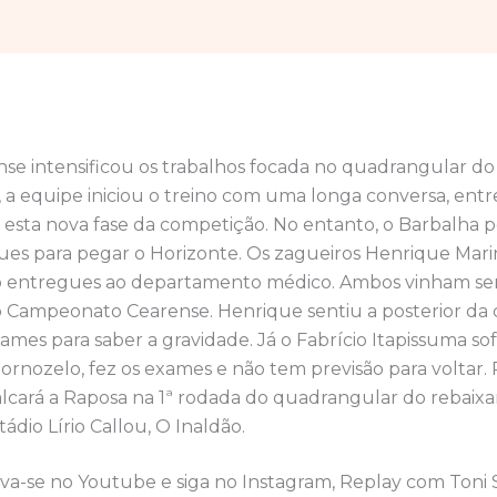
ense intensificou os trabalhos focada no quadrangular d
, a equipe iniciou o treino com uma longa conversa, entr
 esta nova fase da competição. No entanto, o Barbalha p
ues para pegar o Horizonte. Os zagueiros Henrique Mari
o entregues ao departamento médico. Ambos vinham sen
o Campeonato Cearense. Henrique sentiu a posterior da 
xames para saber a gravidade. Já o Fabrício Itapissuma s
ornozelo, fez os exames e não tem previsão para voltar
alcará a Raposa na 1ª rodada do quadrangular do rebaix
ádio Lírio Callou, O Inaldão.
eva-se no Youtube e siga no Instagram, Replay com Toni 