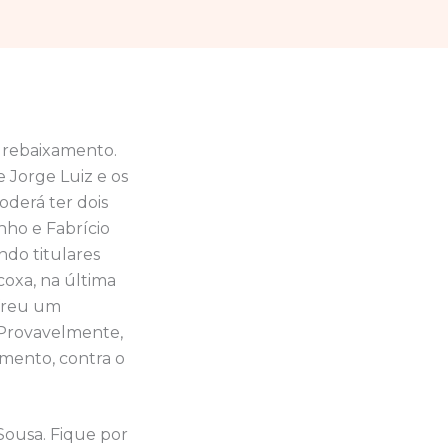
o rebaixamento.
e Jorge Luiz e os
oderá ter dois
nho e Fabrício
do titulares
coxa, na última
ofreu um
. Provavelmente,
amento, contra o
Sousa. Fique por