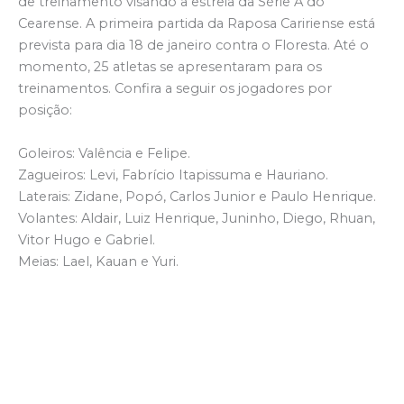
de treinamento visando a estreia da Série A do
Cearense. A primeira partida da Raposa Caririense está
prevista para dia 18 de janeiro contra o Floresta. Até o
momento, 25 atletas se apresentaram para os
treinamentos. Confira a seguir os jogadores por
posição:
Goleiros: Valência e Felipe.
Zagueiros: Levi, Fabrício Itapissuma e Hauriano.
Laterais: Zidane, Popó, Carlos Junior e Paulo Henrique.
Volantes: Aldair, Luiz Henrique, Juninho, Diego, Rhuan,
Vitor Hugo e Gabriel.
Meias: Lael, Kauan e Yuri.
Atacantes: Romário, Alan Vitor, Paulo Cajaíba e Lázaro.
Pontas: Yvens e Pimenta.
Vale ressaltar que a diretoria e a comissão técnica conta
com a chegada de mais atletas no decorrer da pré-
temporada, um exemplo deles é o zagueiro Renan,