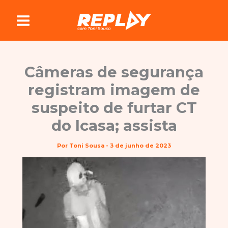
Ir
para
o
conteúdo
Câmeras de segurança
registram imagem de
suspeito de furtar CT
do Icasa; assista
Por
Toni Sousa
-
3 de junho de 2023