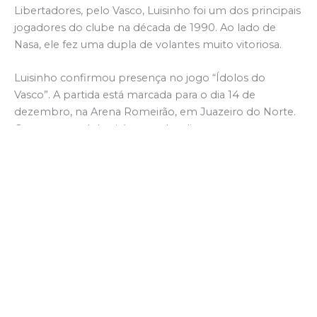
Libertadores, pelo Vasco, Luisinho foi um dos principais
jogadores do clube na década de 1990. Ao lado de
Nasa, ele fez uma dupla de volantes muito vitoriosa.
Luisinho confirmou presença no jogo “Ídolos do
Vasco”. A partida está marcada para o dia 14 de
dezembro, na Arena Romeirão, em Juazeiro do Norte.
O evento também irá arrecadar alimentos para o
programa Ceará Sem Fome. Os ingressos para o
evento estão sendo vendidos no site da virtual ticket.
No story do Replay com Toni Sousa no Instagram tem
o link para facilitar a compra do ingresso por parte do
torcedor.
Veja o que falou, Luisinho Quintanilha, no vídeo a seguir.
Aproveite, se inscreva no YouTube e siga no Instagram,
Replay com Toni Sousa. Acesse; www.replay.tv.