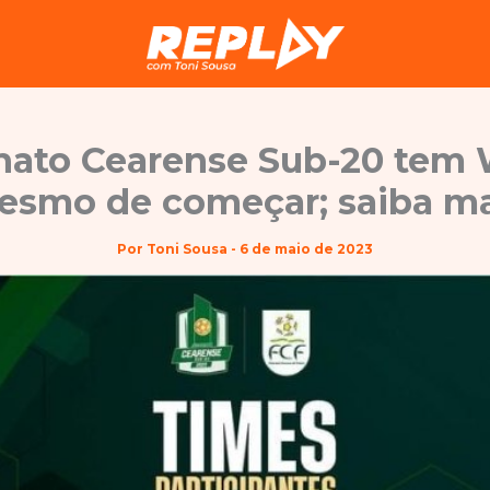
ato Cearense Sub-20 tem 
esmo de começar; saiba ma
Por
Toni Sousa
-
6 de maio de 2023