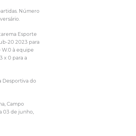
 partidas. Número
versário.
Itarema Esporte
Sub-20 2023 para
e W.0 à equipe
3 x 0 para a
 Desportiva do
lha, Campo
a 03 de junho,