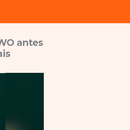
WO antes
is