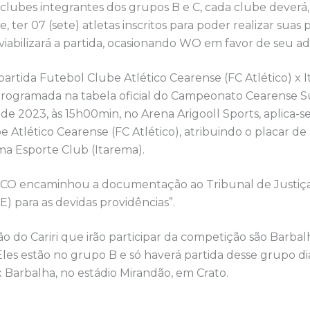
clubes integrantes dos grupos B e C, cada clube deverá,
, ter 07 (sete) atletas inscritos para poder realizar suas
inviabilizará a partida, ocasionando WO em favor de seu ad
artida Futebol Clube Atlético Cearense (FC Atlético) x 
programada na tabela oficial do Campeonato Cearense 
 de 2023, às 15h00min, no Arena Arigooll Sports, aplica-s
 Atlético Cearense (FC Atlético), atribuindo o placar de 
ma Esporte Club (Itarema).
DCO encaminhou a documentação ao Tribunal de Justiça
) para as devidas providências”.
ão do Cariri que irão participar da competição são Barba
Eles estão no grupo B e só haverá partida desse grupo di
Barbalha, no estádio Mirandão, em Crato.