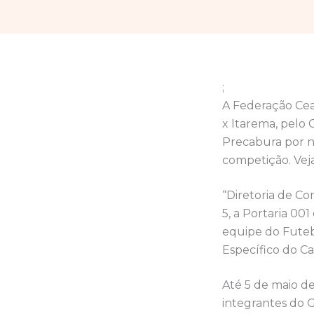
;
A Federação Cea
x Itarema, pelo
Precabura por nã
competição. Veja
“Diretoria de C
5, a Portaria 00
equipe do Futeb
Específico do 
Até 5 de maio d
integrantes do 