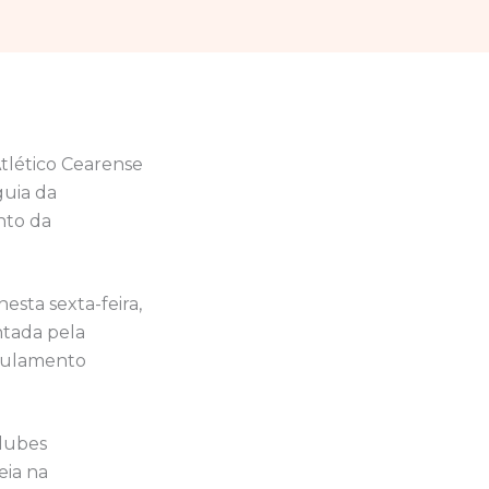
tlético Cearense
guia da
nto da
sta sexta-feira,
ntada pela
egulamento
clubes
eia na