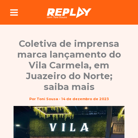
Ir
para
o
conteúdo
Coletiva de imprensa
marca lançamento do
Vila Carmela, em
Juazeiro do Norte;
saiba mais
Por
Toni Sousa
-
14 de dezembro de 2023