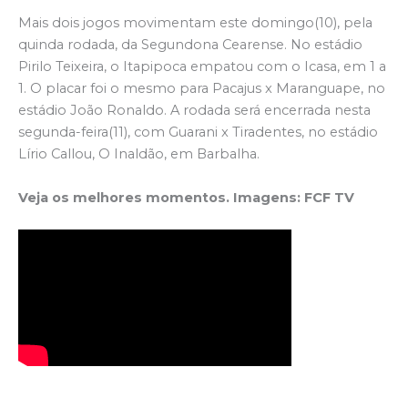
Mais dois jogos movimentam este domingo(10), pela
quinda rodada, da Segundona Cearense. No estádio
Pirilo Teixeira, o Itapipoca empatou com o Icasa, em 1 a
1. O placar foi o mesmo para Pacajus x Maranguape, no
estádio João Ronaldo. A rodada será encerrada nesta
segunda-feira(11), com Guarani x Tiradentes, no estádio
Lírio Callou, O Inaldão, em Barbalha.
Veja os melhores momentos. Imagens: FCF TV