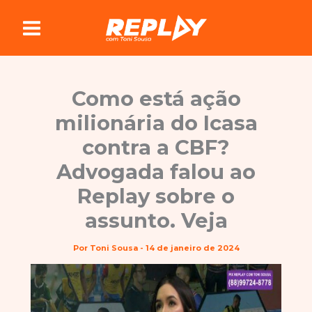
Ir
para
o
conteúdo
Como está ação
milionária do Icasa
contra a CBF?
Advogada falou ao
Replay sobre o
assunto. Veja
Por
Toni Sousa
-
14 de janeiro de 2024