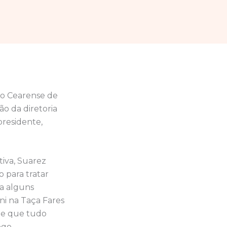
ão Cearense de
ão da diretoria
presidente,
iva, Suarez
 para tratar
a alguns
ni na Taça Fares
s e que tudo
ogo.