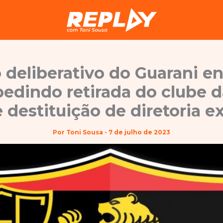
deliberativo do Guarani en
pedindo retirada do clube d
 destituição de diretoria e
Por
Toni Sousa
-
7 de julho de 2023