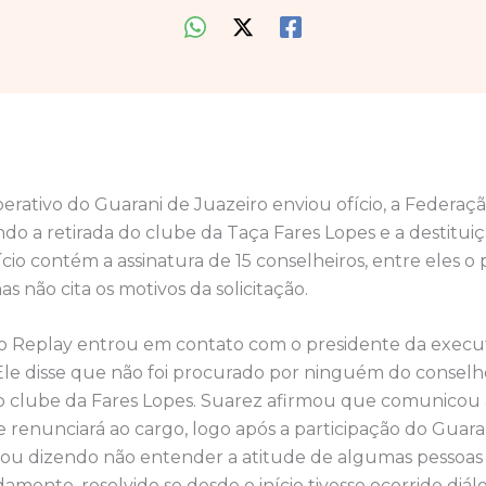
erativo do Guarani de Juazeiro enviou ofício, a Federaç
ando a retirada do clube da Taça Fares Lopes e a destituiç
ício contém a assinatura de 15 conselheiros, entre eles o 
as não cita os motivos da solicitação.
 Replay entrou em contato com o presidente da execut
Ele disse que não foi procurado por ninguém do conselho
do clube da Fares Lopes. Suarez afirmou que comunicou 
 renunciará ao cargo, logo após a participação do Guara
lizou dizendo não entender a atitude de algumas pessoa
damente, resolvido se desde o início tivesse ocorrido diál