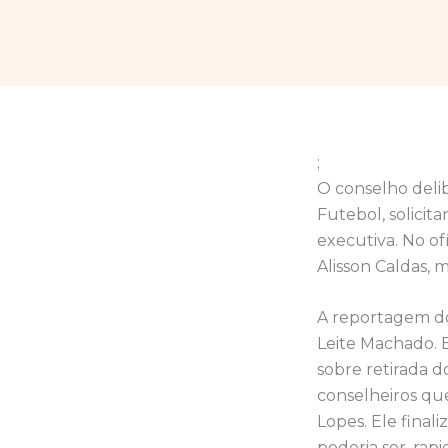
;
O conselho delib
Futebol, solicit
executiva. No of
Alisson Caldas, m
A reportagem do
Leite Machado. 
sobre retirada 
conselheiros que
Lopes. Ele fina
poderia ser, rapi