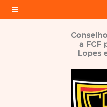
Ir
para
o
conteúdo
Conselho 
a FCF 
Lopes e