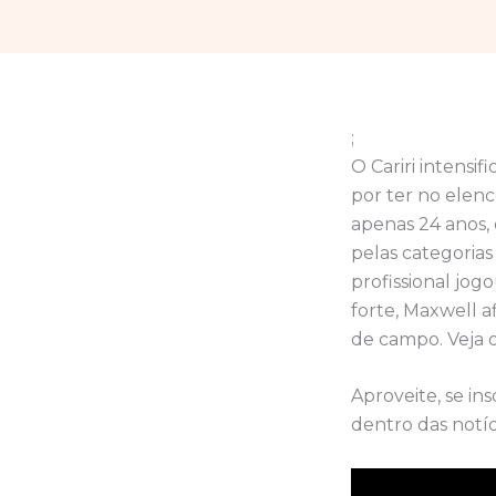
;
O Cariri intensi
por ter no elenc
apenas 24 anos, 
pelas categorias
profissional jo
forte, Maxwell a
de campo. Veja o
Aproveite, se in
dentro das notíc