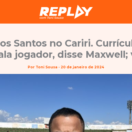
os Santos no Cariri. Curríc
ala jogador, disse Maxwell; 
Por
Toni Sousa
-
20 de janeiro de 2024