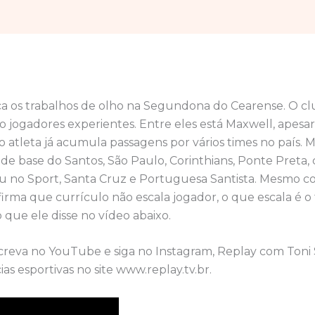
fica os trabalhos de olho na Segundona do Cearense. O c
o jogadores experientes. Entre eles está Maxwell, apesar
o atleta já acumula passagens por vários times no país.
 de base do Santos, São Paulo, Corinthians, Ponte Preta
gou no Sport, Santa Cruz e Portuguesa Santista. Mesmo c
firma que currículo não escala jogador, o que escala é o
 que ele disse no vídeo abaixo.
screva no YouTube e siga no Instagram, Replay com Toni
ias esportivas no site www.replay.tv.br.