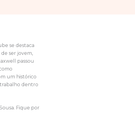
lube se destaca
 de ser jovem,
 Maxwell passou
, como
om um histórico
 trabalho dentro
 Sousa. Fique por