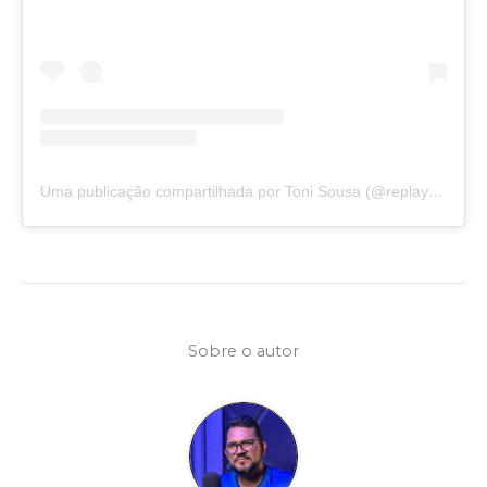
Uma publicação compartilhada por Toni Sousa (@replaycomtonisousa)
Sobre o autor