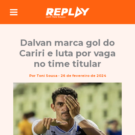
Ir
para
o
conteúdo
Dalvan marca gol do
Cariri e luta por vaga
no time titular
Por
Toni Sousa
-
26 de fevereiro de 2024