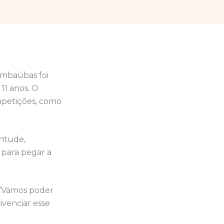
imbaúbas foi
11 anos. O
mpetições, como
entude,
a para pegar a
. “Vamos poder
ivenciar esse