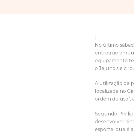
;
No último sábado
entregue em Jua
equipamento tem
o Jejuno’s e circ
A utilização da 
localizada no Gi
ordem de uso”, ex
Segundo Phillipe
desenvolver aind
esporte, que é a