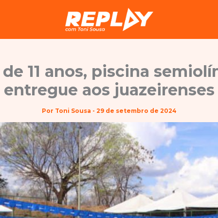
de 11 anos, piscina semiol
entregue aos juazeirenses
Por
Toni Sousa
-
29 de setembro de 2024