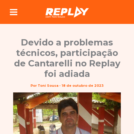
Ir
para
o
conteúdo
Devido a problemas
técnicos, participação
de Cantarelli no Replay
foi adiada
Por
Toni Sousa
-
18 de outubro de 2023