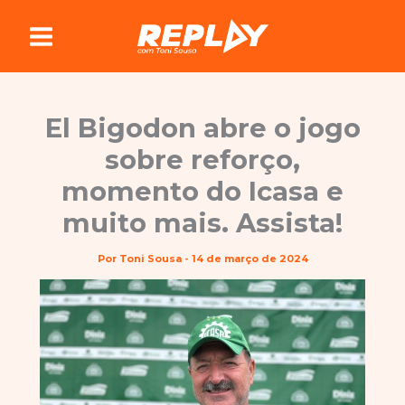
Ir
para
o
conteúdo
El Bigodon abre o jogo
sobre reforço,
momento do Icasa e
muito mais. Assista!
Por
Toni Sousa
-
14 de março de 2024