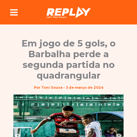
Ir
para
o
conteúdo
Em jogo de 5 gols, o
Barbalha perde a
segunda partida no
quadrangular
Por
Toni Sousa
-
3 de março de 2024