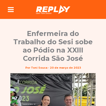
Ir
para
o
conteúdo
Enfermeira do
Trabalho do Sesi sobe
ao Pódio na XXIII
Corrida São José
Por
Toni Sousa
-
20 de março de 2023