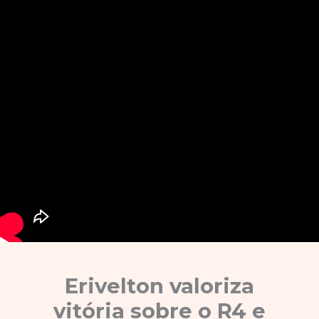
Erivelton valoriza
vitória sobre o R4 e