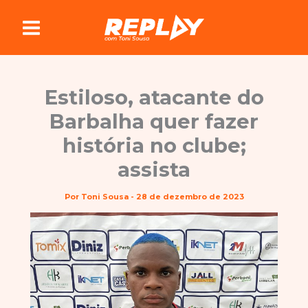
Ir
para
o
conteúdo
Estiloso, atacante do
Barbalha quer fazer
história no clube;
assista
Por
Toni Sousa
-
28 de dezembro de 2023