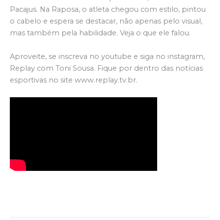
Pacajus. Na Raposa, o atleta chegou com estilo, pintou
o cabelo e espera se destacar, não apenas pelo visual,
mas também pela habilidade. Veja o que ele falou.
Aproveite, se inscreva no youtube e siga no instagram,
Replay com Toni Sousa. Fique por dentro das notícias
esportivas no site www.replay.tv.br.