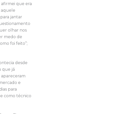
 afirmei que era
é aquele
ara jantar
 questionamento
quer olhar nos
ver medo de
mo foi feito”;
ontecia desde
u que já
á apareceram
 mercado e
dias para
 e como técnico