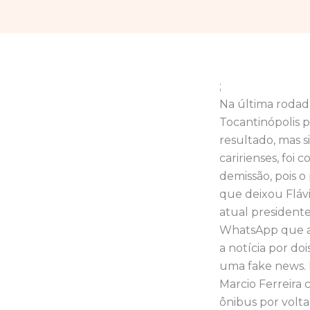
;
Na última rodada
Tocantinópolis p
resultado, mas s
caririenses, foi
demissão, pois o
que deixou Fláv
atual president
WhatsApp que a 
a notícia por do
uma fake news. 
Marcio Ferreira 
ônibus por volt