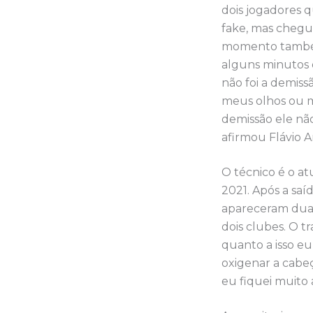
dois jogadores q
fake, mas chegu
momento também
alguns minutos 
não foi a demiss
meus olhos ou me
demissão ele não
afirmou Flávio A
O técnico é o a
2021. Após a saíd
apareceram duas
dois clubes. O t
quanto a isso eu
oxigenar a cabe
eu fiquei muito 