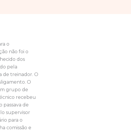
ra o
ção não foi o
nhecido dos
ado pela
a de treinador. O
sligamento. O
 um grupo de
técnico recebeu
ão passava de
lo supervisor
rio para o
ha comissão e