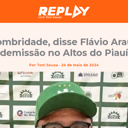
ombridade, disse Flávio Ara
demissão no Altos do Piauí
Por
Toni Sousa
-
24 de maio de 2024