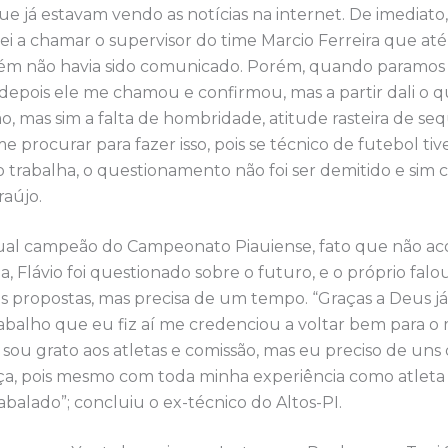
ue já estavam vendo as notícias na internet. De imediato,
ei a chamar o supervisor do time Marcio Ferreira que at
 não havia sido comunicado. Porém, quando paramos p
depois ele me chamou e confirmou, mas a partir dali o
ão, mas sim a falta de hombridade, atitude rasteira de se
 procurar para fazer isso, pois se técnico de futebol ti
 trabalha, o questionamento não foi ser demitido e sim co
raújo.
tual campeão do Campeonato Piauiense, fato que não ac
a, Flávio foi questionado sobre o futuro, e o próprio falo
 propostas, mas precisa de um tempo. “Graças a Deus j
rabalho que eu fiz aí me credenciou a voltar bem para o
 sou grato aos atletas e comissão, mas eu preciso de uns 
ça, pois mesmo com toda minha experiência como atleta
abalado”; concluiu o ex-técnico do Altos-PI.