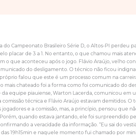
 do Campeonato Brasileiro Série D, o Altos-PI perdeu pa
elo placar de 3 a 1. No entanto, o que chamou mais aten
im o que aconteceu após o jogo. Flávio Araújo, velho co
 comunicado do desligamento. O técnico não ficou indign
 próprio falou que este é um processo comum na carreir
io mais chateado foi a forma como foi comunicado do de
e da equipe piauiense, Warton Lacerda, comunicou em
comissão técnica e Flávio Araújo estavam demitidos. O 
is jogadores e a comissão, mas, a princípio, pensou que n
Porém, quando estava jantando, ele foi surpreendido pe
confirmando a veracidade da informação. “Eu sai do vestiá
a das 19h15min e naquele momento fui chamado por min