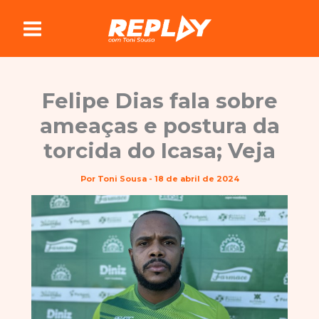
Ir
para
o
conteúdo
Felipe Dias fala sobre
ameaças e postura da
torcida do Icasa; Veja
Por
Toni Sousa
-
18 de abril de 2024