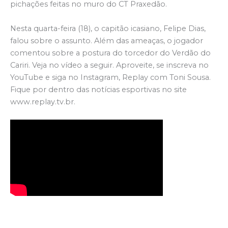
pichações feitas no muro do CT Praxedão.
Nesta quarta-feira (18), o capitão icasiano, Felipe Dias,
falou sobre o assunto. Além das ameaças, o jogador
comentou sobre a postura do torcedor do Verdão do
Cariri. Veja no vídeo a seguir. Aproveite, se inscreva no
YouTube e siga no Instagram, Replay com Toni Sousa.
Fique por dentro das notícias esportivas no site
www.replay.tv.br.