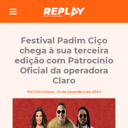
Ir
para
o
conteúdo
Festival Padim Ciço
chega à sua terceira
edição com Patrocínio
Oficial da operadora
Claro
Por
Toni Sousa
-
14 de novembro de 2024