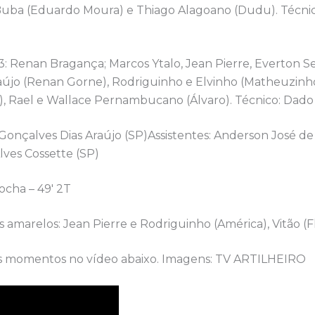
Buba (Eduardo Moura) e Thiago Alagoano (Dudu). Técni
: Renan Bragança; Marcos Ytalo, Jean Pierre, Everton Se
raújo (Renan Gorne), Rodriguinho e Elvinho (Matheuzinho
, Rael e Wallace Pernambucano (Álvaro). Técnico: Dado 
s Gonçalves Dias Araújo (SP)Assistentes: Anderson José d
lves Cossette (SP)
ocha – 49′ 2T
s amarelos: Jean Pierre e Rodriguinho (América), Vitão (F
s momentos no vídeo abaixo. Imagens: TV ARTILHEIRO