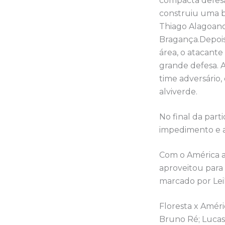
compacta defesa
construiu uma b
Thiago Alagoano
Bragança.Depois
área, o atacante
grande defesa. 
time adversário
alviverde.
No final da part
impedimento e a
Com o América a
aproveitou para 
marcado por Leil
Floresta x Améri
Bruno Ré; Lucas 