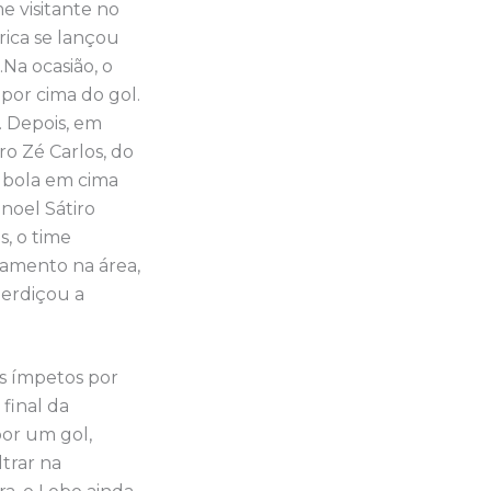
e visitante no
rica se lançou
Na ocasião, o
 por cima do gol.
. Depois, em
ro Zé Carlos, do
a bola em cima
noel Sátiro
, o time
zamento na área,
perdiçou a
us ímpetos por
final da
por um gol,
trar na