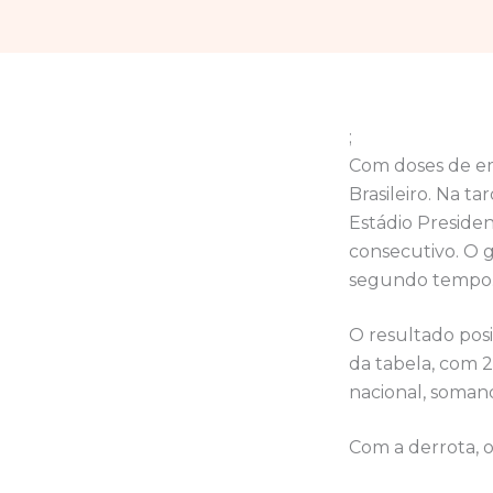
;
Com doses de em
Brasileiro. Na t
Estádio Presiden
consecutivo. O g
segundo tempo
O resultado posi
da tabela, com 2
nacional, somando
Com a derrota, o