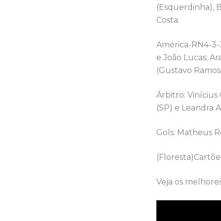
(Esquerdinha), 
Costa.
América-RN4-3-3
e João Lucas; A
(Gustavo Ramos)
Árbitro: Viníciu
(SP) e Leandra A
Gols: Matheus R
(Floresta)Cartõe
Veja os melhore