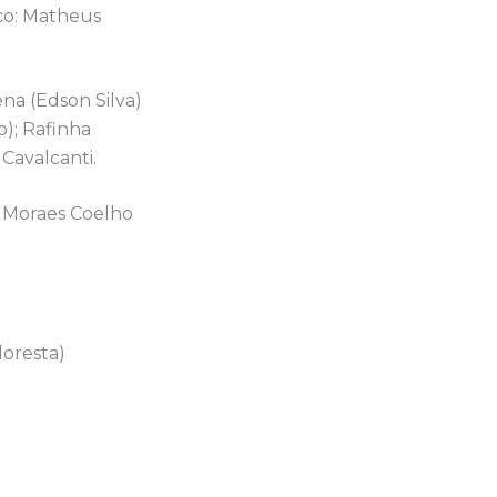
co: Matheus
na (Edson Silva)
); Rafinha
Cavalcanti.
e Moraes Coelho
loresta)