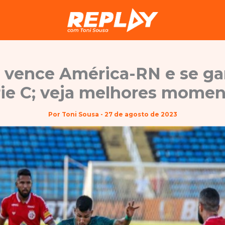
a vence América-RN e se ga
rie C; veja melhores momen
Por
Toni Sousa
-
27 de agosto de 2023