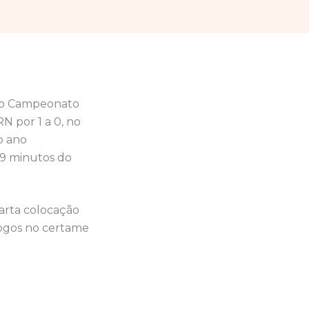
 do Campeonato
N por 1 a 0, no
o ano
49 minutos do
uarta colocação
jogos no certame