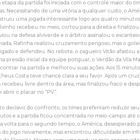
 etapa da partida foi iniciada com o controle maior do tim
as. Necessitando de uma vitória a qualquer custo, o Amé
struiu uma jogada interessante logo aos quatro minutos.
vinho recebeu no meio, cortou para a direita e finalizou
viou na defesa alviverde e o árbitro assinalou o escanteio
rada, Rafinha realizou cruzamento perigoso, mas o golei
 ligado e defendeu. No rebote, o zagueiro Vitão afastou 
a pressão inicial da equipe potiguar, o Verdão da Vila Ma
ontrar na partida e melhorou suas ações. Aos 15 minutos
theus Costa teve chance clara a seu favor. Após um cru
recebeu livre dentro da área, mas finalizou fraco e des
abrir o placar no “PV”.
o decisivo do confronto, os times preferiram reduzir se
utos e a partida ficou concentrada no meio-campo até o 
Na volta para o segundo tempo, o América, desesperado 
 do jogo novamente, mas encontrou dificuldade em infil