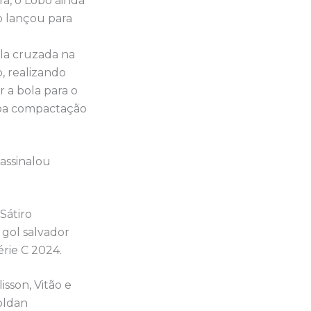
a, o Lobo ainda
o lançou para
ola cruzada na
, realizando
 a bola para o
boa compactação
 assinalou
Sátiro
 gol salvador
érie C 2024.
sson, Vitão e
Roldan