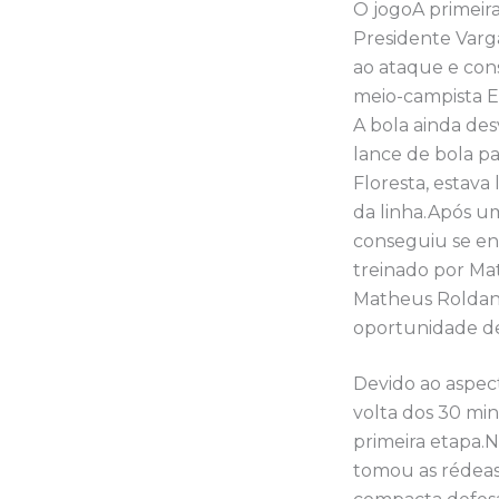
O jogoA primeira
Presidente Varg
ao ataque e con
meio-campista El
A bola ainda des
lance de bola pa
Floresta, estava
da linha.Após um
conseguiu se enc
treinado por Ma
Matheus Roldan 
oportunidade de 
Devido ao aspect
volta dos 30 min
primeira etapa.
tomou as rédeas