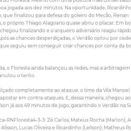
 do Floresta. Mesmo com uma postura mais conservador
oa jogada aos dez minutos. Na oportunidade, Ricardinh
, que finalizou para defesa do goleiro do Mecão, Renan
, o próprio Thiago Alagoano quase abriu o placar. Em b
 chegou finalizando e o arqueiro adversário reagiu rápido
Após as chances desperdiçadas, o Verdão optou por ceder
, que seguiu sem conseguir criar chances por conta da 
ida, o Floresta ainda balançou as redes, mas a arbitragem
nulou o tento.
lçado completamente ao ataque, o time da Vila Manoel 
apostar em contra-ataques. E, dessa maneira, chegou ao
son já aos 49 minutos de jogo, garantindo o Verdão na S
ca-RNFloresta4-3-3: Zé Carlos; Mateus Rocha (Marlon), Ali
Alisson, Lucas Oliveira e Ricardinho (Leilson); Matheus 