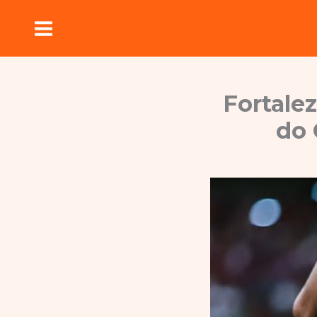
Ir
para
o
conteúdo
Fortalez
do 