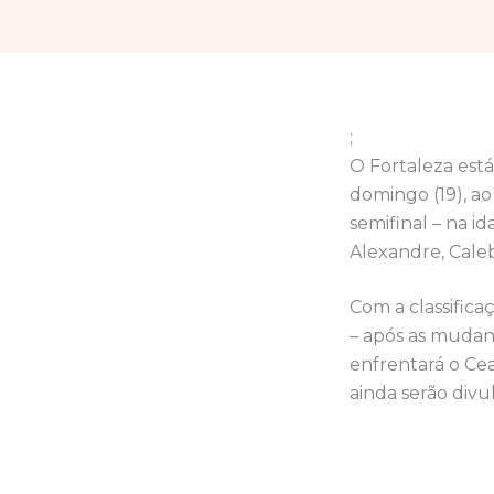
;
O Fortaleza est
domingo (19), ao
semifinal – na i
Alexandre, Cale
Com a classific
– após as mudanç
enfrentará o Cea
ainda serão divu