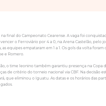
á na final do Campeonato Cearense. A vaga foi conquista
 vencer o Ferroviário por 4 a 0, na Arena Castelão, pelo j
da, as equipes empataram em 1 a 1. Os gols da volta foram 
be e Romero.
ação, o time leonino também garantiu presença na Copa d
as de critério do torneio nacional via CBF. Na decisão es
rá, que eliminou o Iguatu. As datas e os horários das part
lgados.