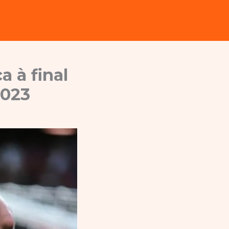
a à final
2023