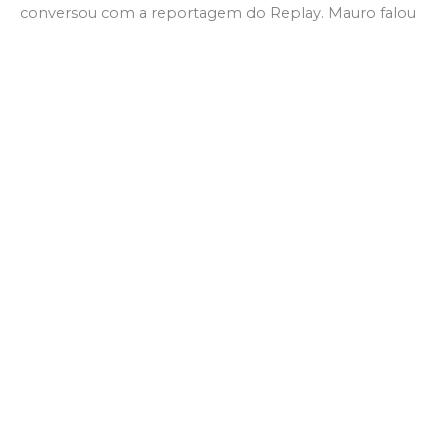
conversou com a reportagem do Replay. Mauro falou
sobre o Iguatu para o ano que vem e desconversou
sobre um possível convite para deixar o Azulão do
Centro-Sul. Ele comentou sobre o técnico, Washington
Luiz, que está no Atlético-PI. Veja o que ele falou no
vídeo a seguir. Aproveite, se inscreva no YouTube e siga
no Instagram, Replay com Toni Sousa.
Sobre o autor