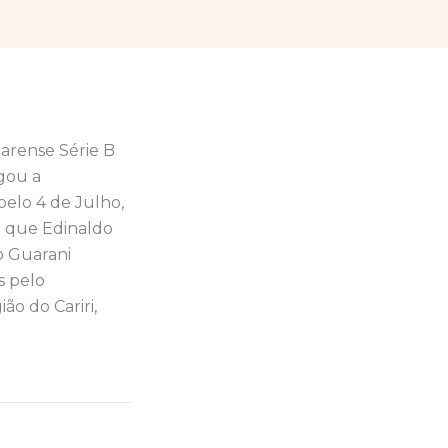
arense Série B
lgou a
pelo 4 de Julho,
be que Edinaldo
o Guarani
s pelo
ão do Cariri,