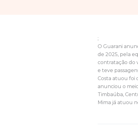
;
O Guarani anunc
de 2025, pela eq
contratação do v
e teve passagens
Costa atuou foi 
anunciou o meio
Timbaúba, Centro
Mima já atuou n