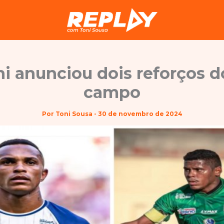
i anunciou dois reforços 
campo
Por
Toni Sousa
-
30 de novembro de 2024