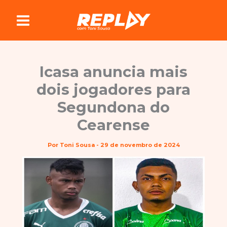
Ir
para
o
conteúdo
Icasa anuncia mais
dois jogadores para
Segundona do
Cearense
Por
Toni Sousa
-
29 de novembro de 2024