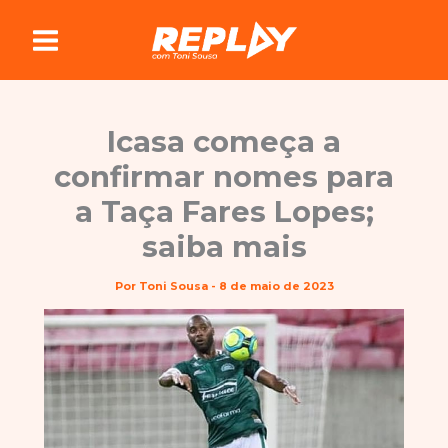
Ir
para
o
conteúdo
Icasa começa a
confirmar nomes para
a Taça Fares Lopes;
saiba mais
Por
Toni Sousa
-
8 de maio de 2023