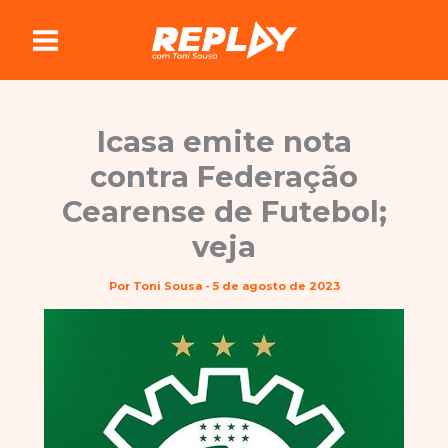
Ir
para
o
conteúdo
Icasa emite nota
contra Federação
Cearense de Futebol;
veja
Por
Toni Sousa
-
5 de agosto de 2023