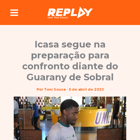
Ir
para
o
conteúdo
Icasa segue na
preparação para
confronto diante do
Guarany de Sobral
Por
Toni Sousa
-
5 de abril de 2023