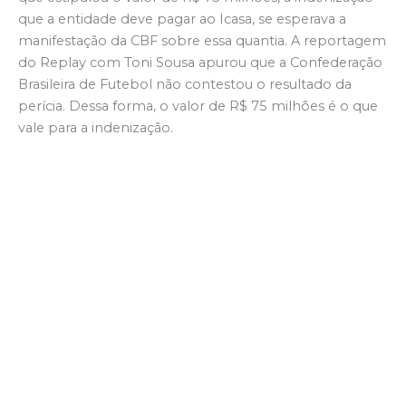
que a entidade deve pagar ao Icasa, se esperava a
manifestação da CBF sobre essa quantia. A reportagem
do Replay com Toni Sousa apurou que a Confederação
Brasileira de Futebol não contestou o resultado da
perícia. Dessa forma, o valor de R$ 75 milhões é o que
vale para a indenização.
A reportagem do Replay apurou ainda que o próximo
passo, dos advogados do clube, é acionar o Tribunal de
Justiça pedindo a execução da ação, ou seja, o
pagamento da indenização. A expectativa de pessoas
ligadas ao clube, com quem o Replay teve contato, é
de que até o primeiro semestre de 2026, tudo seja
resolvido.
Se inscreva no YouTube e siga no Instagram, Replay
com Toni Sousa. Continue acessando; www.replay.tv.br.