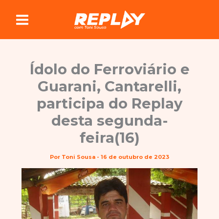
Ir
para
o
conteúdo
Ídolo do Ferroviário e
Guarani, Cantarelli,
participa do Replay
desta segunda-
feira(16)
Por
Toni Sousa
-
16 de outubro de 2023