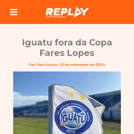
Ir
para
o
conteúdo
Iguatu fora da Copa
Fares Lopes
Por
Toni Sousa
-
13 de setembro de 2024