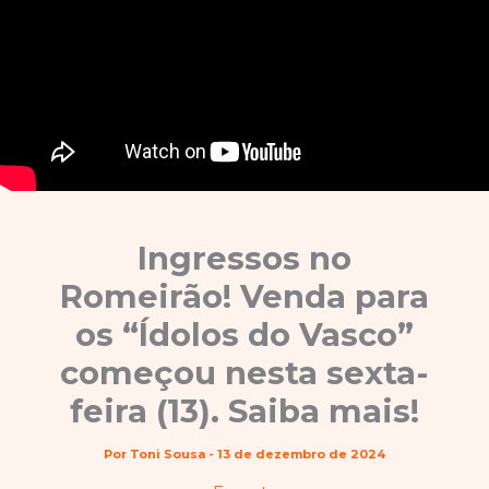
Ingressos no
Romeirão! Venda para
os “Ídolos do Vasco”
começou nesta sexta-
feira (13). Saiba mais!
Por
Toni Sousa
-
13 de dezembro de 2024