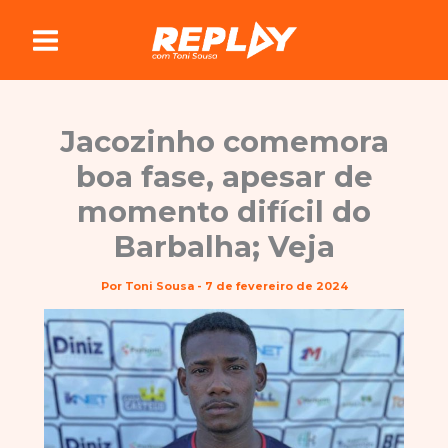
Ir
para
o
conteúdo
Jacozinho comemora
boa fase, apesar de
momento difícil do
Barbalha; Veja
Por
Toni Sousa
-
7 de fevereiro de 2024