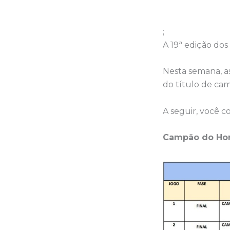
;
A 19ª edição dos
Nesta semana, as
do título de cam
A seguir, você c
Campão do Ho