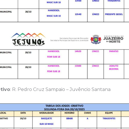
tivo
: R. Pedro Cruz Sampaio – Juvêncio Santana