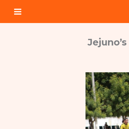
Ir
para
o
conteúdo
Jejuno’s 