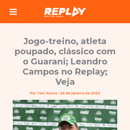
Ir
para
o
conteúdo
Jogo-treino, atleta
poupado, clássico com
o Guarani; Leandro
Campos no Replay;
Veja
Por
Toni Sousa
-
26 de janeiro de 2024