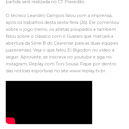
partida será realizada no CT Praxedão.
O técnico Leandro Campos falou com a imprensa,
após os trabalhos desta sexta-feira (26). Ele comentou
sobre o jogo-treino, os atletas poupados e também
falou sobre o clássico com o Guarani que marcará a
abertura da Série B do Cearense para as duas equipes
juazeirenses. Veja o que falou El Bigodon no vídeo a
seguir. Aproveite, se inscreva no youtube e siga no
instagram, Replay com Toni Sousa. Fique por dentro
das notícias esportivas no site www.replay.tv.br.