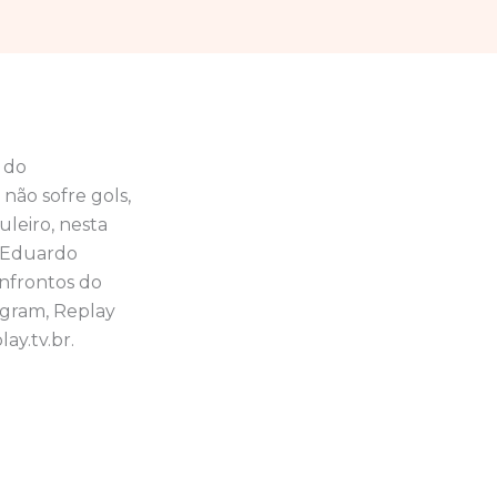
 do
não sofre gols,
leiro, nesta
r Eduardo
onfrontos do
tagram, Replay
ay.tv.br.